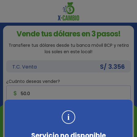
Vende tus dólares en 3 pasos!
Transfiere tus dólares desde tu banca móvil BCP y retira
los soles en este local!
S/
3.356
T.C. Venta
¿Cuánto deseas vender?
$
Recibira:
S/
Servicio no disponible
Oferta disponible hasta las
04:32