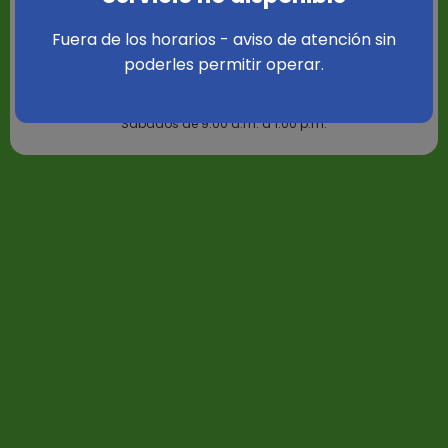
Fuera de los horarios - aviso de atención sin
Es mi primera vez!
Ya estoy registrado!
poderles permitir operar.
De Lunes a Viernes de 9:00 a.m. a 6:00 p.m.
Sábados de 9:00 a.m. a 1:00 p.m.