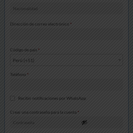
Dirección de correo electrónico
*
Código de país
*
Perú (+51)
Teléfono
*
Recibir notificaciones por WhatsApp
Crear una contraseña para la cuenta
*