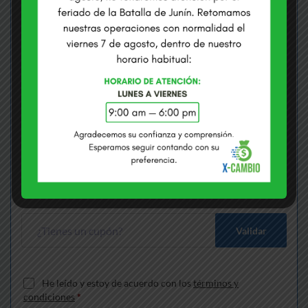
COMPRAMOS USD
VENDEMOS USD
S/
3.3710
S/
3.4100
Envías
*
Soles
Recibes
*
Dólares
Gana S/
170.11
más que cambiando en bancos
Validar
He leído y estoy de acuerdo con los
términos y
condiciones
*