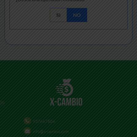
SI
NO
937667504
info@x-cambio.com