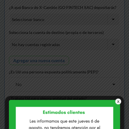
¿A qué Banco de X-Cambio (GO FINTECH SAC) depositarás?
Selecciona la cuenta de destino (propia o de terceros)
Agregar una nueva cuenta
¿Es Ud una persona expuesta políticamente (PEP)?
¿Trabaja Ud.para alguna entidad del estado?