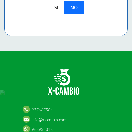
SI
NO
937667504
info@x-cambio.com
963934318