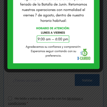
COMPRAMOS USD
VENDEMOS USD
S/
3.3710
S/
3.4100
Envías
*
Soles
Recibes
*
Dólares
Gana S/
170.11
más que cambiando en bancos
Validar
He leído y estoy de acuerdo con los
términos y
condiciones
*