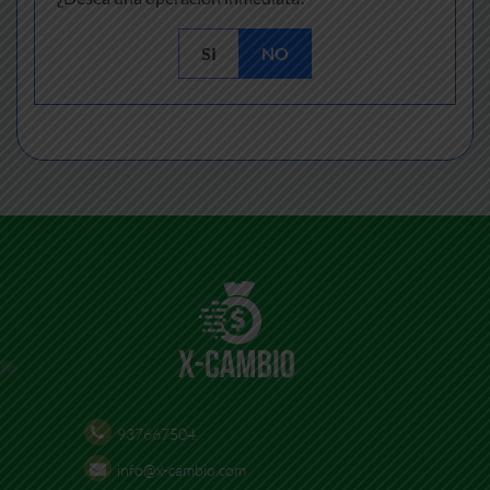
SI
NO
937667504
info@x-cambio.com