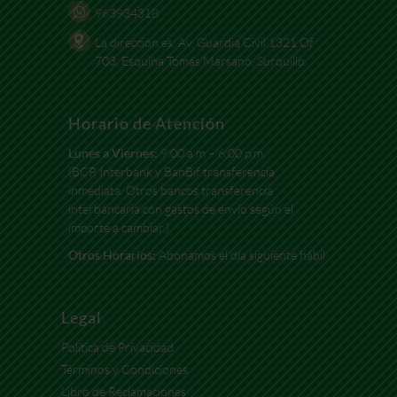
963934318
La dirección es: Av. Guardia Civil 1321 Of
703, Esquina Tomás Marsano, Surquillo
Horario de Atención
Lunes a Viernes:
9:00 a.m – 6:00 p.m.
(BCP, Interbank y BanBif transferencia
inmediata. Otros bancos transferencia
interbancaria con gastos de envío según el
importe a cambiar.)
Otros Horarios:
Abonamos el día siguiente hábil
Legal
Política de Privacidad
Términos y Condiciones
Libro de Reclamaciones