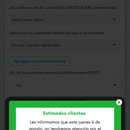
¿A qué Banco de X-Cambio (GO FINTECH SAC) depositarás?
Selecciona la cuenta de destino (propia o de terceros)
Agregar una nueva cuenta
¿Es Ud una persona expuesta políticamente (PEP)?
¿Trabaja Ud.para alguna entidad del estado?