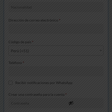
Dirección de correo electrónico
*
Código de país
*
Perú (+51)
Teléfono
*
Recibir notificaciones por WhatsApp
Crear una contraseña para la cuenta
*