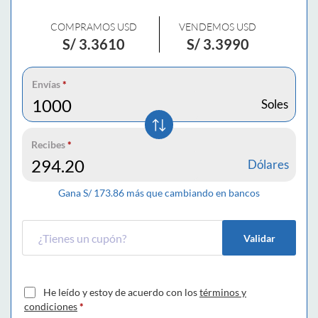
COMPRAMOS USD
VENDEMOS USD
S/
3.3610
S/
3.3990
Envías
*
Soles
Recibes
*
Dólares
Gana S/
173.86
más que cambiando en bancos
Validar
He leído y estoy de acuerdo con los
términos y
condiciones
*