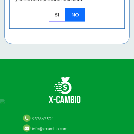
SI
NO
937667504
info@x-cambio.com