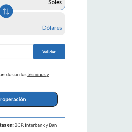
Soles
Dólares
Validar
cuerdo con los
términos y
ar operación
tas en:
BCP, Interbank y Ban