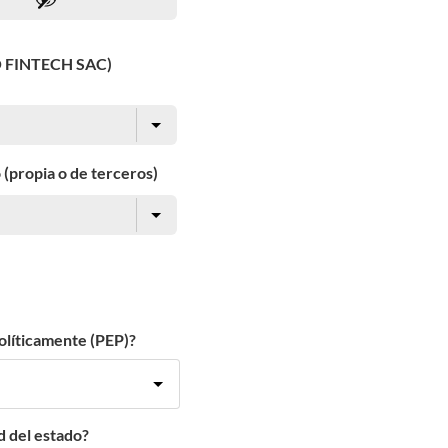
O FINTECH SAC)
 (propia o de terceros)
olíticamente (PEP)?
d del estado?