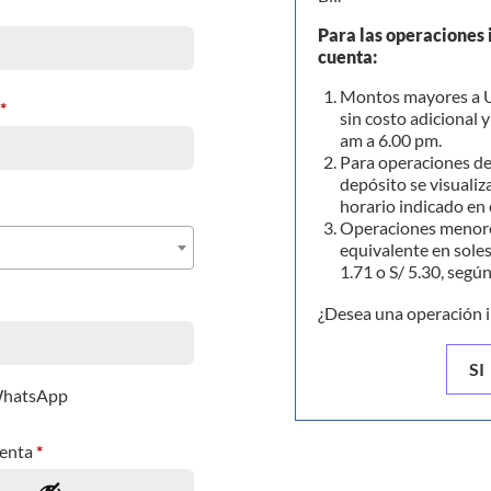
Para las operaciones 
cuenta:
Montos mayores a U
*
sin costo adicional 
am a 6.00 pm.
Para operaciones de
depósito se visualiza
horario indicado en 
Operaciones menore
equivalente en soles
1.71 o S/ 5.30, segú
¿Desea una operación 
SI
 WhatsApp
uenta
*