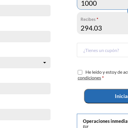
Recibes
*
He leído y estoy de a
condiciones
*
Inici
Operaciones inmedia
Bif.