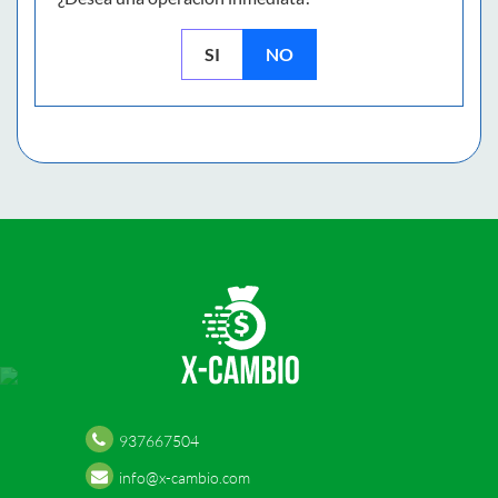
SI
NO
937667504
info@x-cambio.com