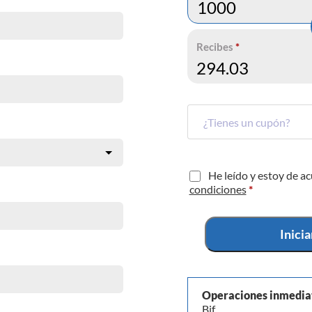
Recibes
*
He leído y estoy de a
condiciones
*
Inici
Operaciones inmedia
Bif.