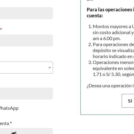
Para las operaciones 
cuenta:
Montos mayores a U
*
sin costo adicional 
am a 6.00 pm.
Para operaciones de
depósito se visualiza
horario indicado en 
Operaciones menore
equivalente en soles
1.71 o S/ 5.30, segú
¿Desea una operación 
SI
 WhatsApp
uenta
*