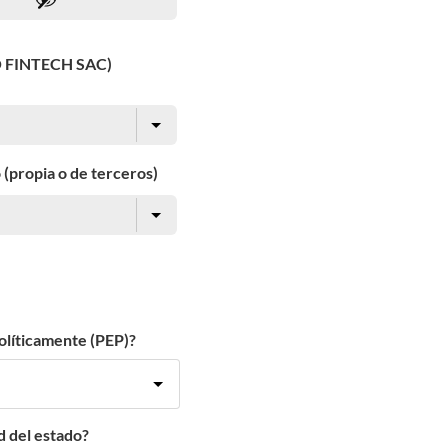
O FINTECH SAC)
 (propia o de terceros)
olíticamente (PEP)?
d del estado?