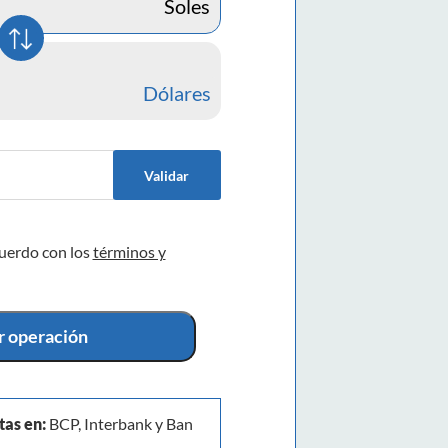
Soles
Dólares
Validar
cuerdo con los
términos y
ar operación
tas en:
BCP, Interbank y Ban