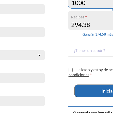
Recibes
*
Gana S/
174.58
más 
He leído y estoy de a
condiciones
*
Inici
Operaciones inmedia