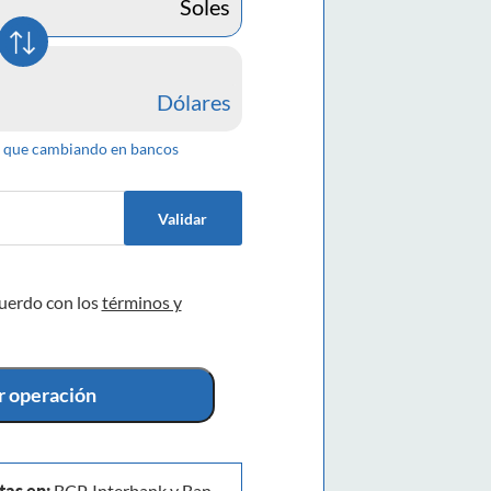
Soles
Dólares
que cambiando en bancos
Validar
cuerdo con los
términos y
ar operación
tas en:
BCP, Interbank y Ban