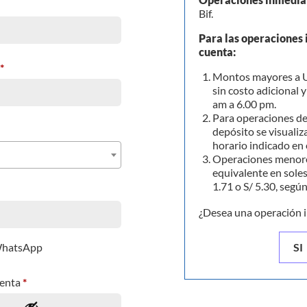
Bif.
Para las operaciones 
cuenta:
*
Montos mayores a U
sin costo adicional 
am a 6.00 pm.
Para operaciones de
depósito se visualiza
horario indicado en 
Operaciones menore
equivalente en soles
1.71 o S/ 5.30, segú
¿Desea una operación 
 WhatsApp
SI
uenta
*