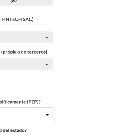
O FINTECH SAC)
 (propia o de terceros)
olíticamente (PEP)?
d del estado?