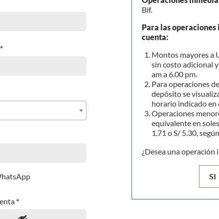
Bif.
Para las operaciones 
cuenta:
*
Montos mayores a U
sin costo adicional 
am a 6.00 pm.
Para operaciones de
depósito se visualiza
horario indicado en 
Operaciones menore
equivalente en soles
1.71 o S/ 5.30, segú
¿Desea una operación 
 WhatsApp
SI
uenta
*