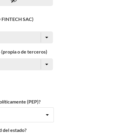
O FINTECH SAC)
 (propia o de terceros)
olíticamente (PEP)?
d del estado?