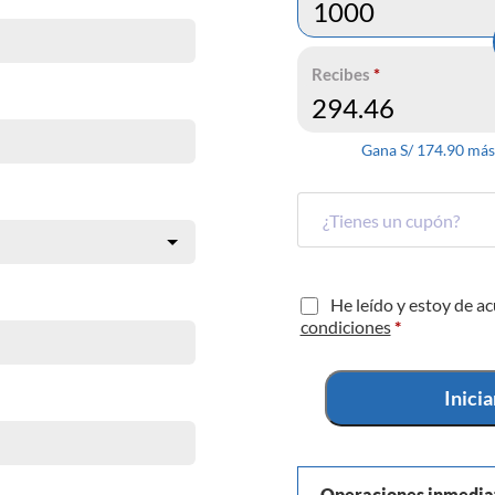
Recibes
*
Gana S/
174.90
más 
He leído y estoy de a
condiciones
*
Inici
Operaciones inmedia