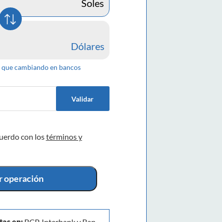
Soles
Dólares
que cambiando en bancos
Validar
cuerdo con los
términos y
ar operación
tas en:
BCP, Interbank y Ban