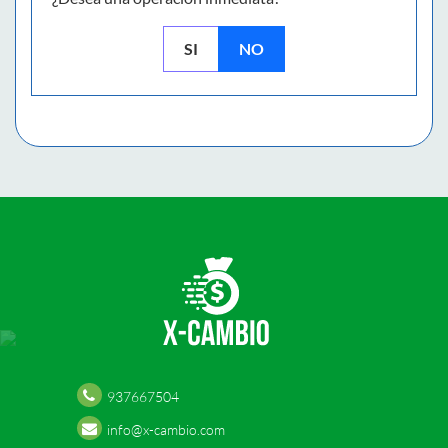
SI
NO
937667504
info@x-cambio.com