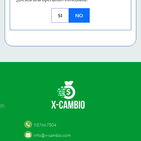
SI
NO
937667504
info@x-cambio.com