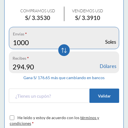
COMPRAMOS USD
VENDEMOS USD
S/
3.3530
S/
3.3910
Envías
*
Soles
Recibes
*
Dólares
Gana S/
176.65
más que cambiando en bancos
Validar
He leído y estoy de acuerdo con los
términos y
condiciones
*