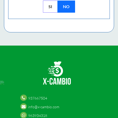
SI
NO
937667504
info@x-cambio.com
963934318