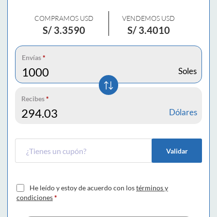
COMPRAMOS USD
VENDEMOS USD
S/
3.3590
S/
3.4010
Envías
*
Soles
Recibes
*
Dólares
Validar
He leído y estoy de acuerdo con los
términos y
condiciones
*