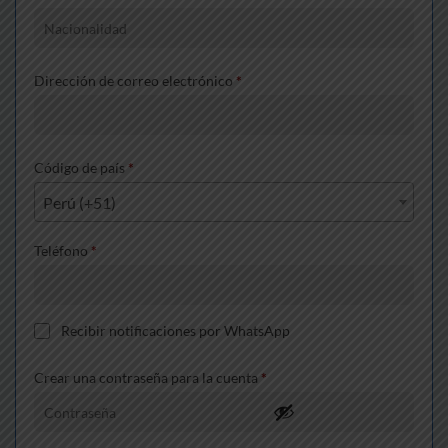
Dirección de correo electrónico
*
Código de país
*
Perú (+51)
Teléfono
*
Recibir notificaciones por WhatsApp
Crear una contraseña para la cuenta
*