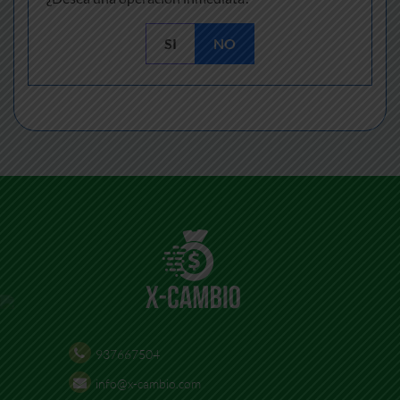
SI
NO
937667504
info@x-cambio.com