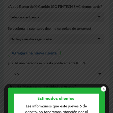
¿A qué Banco de X-Cambio (GO FINTECH SAC) depositarás?
Selecciona la cuenta de destino (propia o de terceros)
Agregar una nueva cuenta
¿Es Ud una persona expuesta políticamente (PEP)?
¿Trabaja Ud.para alguna entidad del estado?