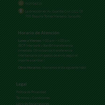
963934318
La dirección es: Av. Guardia Civil 1321 Of
703, Esquina Tomás Marsano, Surquillo
Horario de Atención
Lunes a Viernes:
9:00 a.m – 6:00 p.m.
(BCP, Interbank y BanBif transferencia
inmediata. Otros bancos transferencia
interbancaria con gastos de envío según el
importe a cambiar.)
Otros Horarios:
Abonamos el día siguiente hábil
Legal
Política de Privacidad
Términos y Condiciones
Libro de Reclamaciones