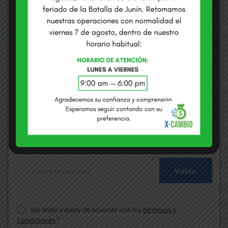
COMPRAMOS USD
VENDEMOS USD
S/
3.3725
S/
3.4085
Envías
*
Soles
Recibes
*
Dólares
Gana S/
170.59
más que cambiando en bancos
Validar
He leído y estoy de acuerdo con los
términos y
condiciones
*