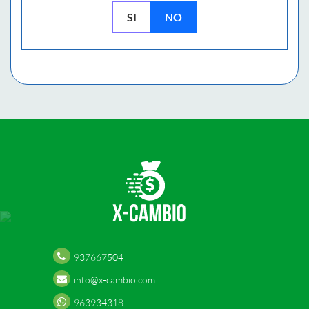
SI
NO
937667504
info@x-cambio.com
963934318