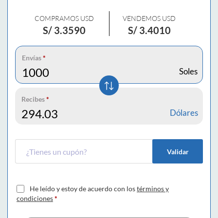
COMPRAMOS USD
VENDEMOS USD
S/
3.3590
S/
3.4010
Envías
*
Soles
Recibes
*
Dólares
Validar
He leído y estoy de acuerdo con los
términos y
condiciones
*