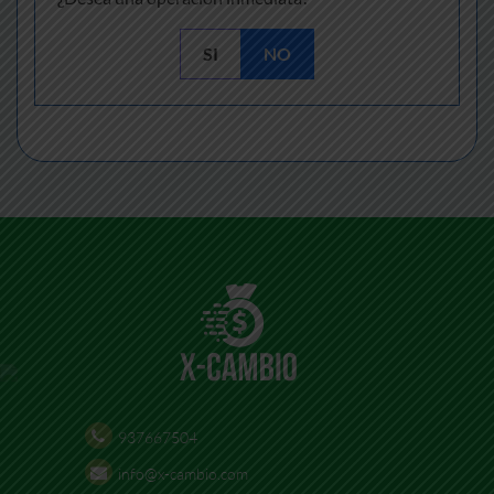
SI
NO
937667504
info@x-cambio.com