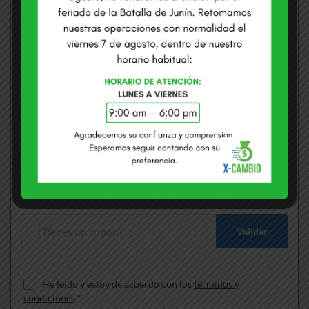
COMPRAMOS USD
VENDEMOS USD
S/
3.3710
S/
3.4100
Envías
*
Soles
Recibes
*
Dólares
Gana S/
170.11
más que cambiando en bancos
Validar
He leído y estoy de acuerdo con los
términos y
condiciones
*