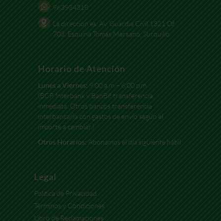
963934318
La dirección es: Av. Guardia Civil 1321 Of
703, Esquina Tomás Marsano, Surquillo
Horario de Atención
Lunes a Viernes:
9:00 a.m – 6:00 p.m.
(BCP, Interbank y BanBif transferencia
inmediata. Otros bancos transferencia
interbancaria con gastos de envío según el
importe a cambiar.)
Otros Horarios:
Abonamos el día siguiente hábil
Legal
Política de Privacidad
Términos y Condiciones
Libro de Reclamaciones