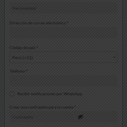
Dirección de correo electrónico
*
Código de país
*
Perú (+51)
Teléfono
*
Recibir notificaciones por WhatsApp
Crear una contraseña para la cuenta
*