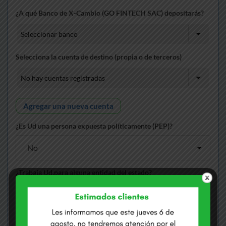
¿A qué Banco de X-Cambio (GO FINTECH SAC) depositarás?
Selecciona la cuenta de destino (propia o de terceros)
Agregar una nueva cuenta
¿Es Ud una persona expuesta políticamente (PEP)?
¿Trabaja Ud.para alguna entidad del estado?