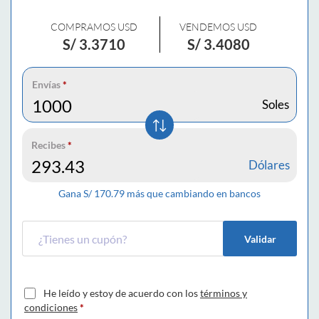
COMPRAMOS USD
VENDEMOS USD
S/
3.3710
S/
3.4080
Envías
*
Soles
Recibes
*
Dólares
Gana S/
170.79
más que cambiando en bancos
Validar
He leído y estoy de acuerdo con los
términos y
condiciones
*