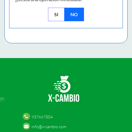
SI
NO
937667504
info@x-cambio.com