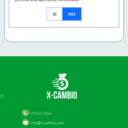
SI
NO
937667504
info@x-cambio.com