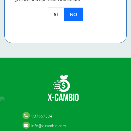
SI
NO
937667504
info@x-cambio.com