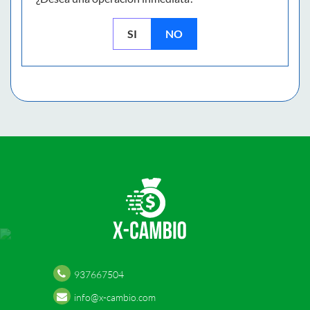
SI
NO
937667504
info@x-cambio.com