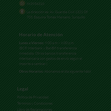
963934318
La dirección es: Av. Guardia Civil 1321 Of
703, Esquina Tomás Marsano, Surquillo
Horario de Atención
Lunes a Viernes:
9:00 a.m – 6:00 p.m.
(BCP, Interbank y BanBif transferencia
inmediata. Otros bancos transferencia
interbancaria con gastos de envío según el
importe a cambiar.)
Otros Horarios:
Abonamos el día siguiente hábil
Legal
Política de Privacidad
Términos y Condiciones
Libro de Reclamaciones