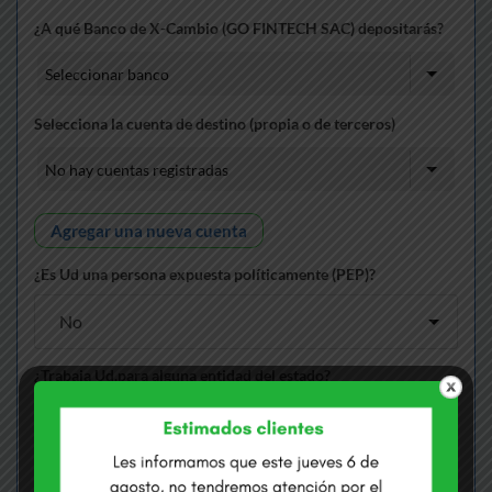
¿A qué Banco de X-Cambio (GO FINTECH SAC) depositarás?
Selecciona la cuenta de destino (propia o de terceros)
Agregar una nueva cuenta
¿Es Ud una persona expuesta políticamente (PEP)?
¿Trabaja Ud.para alguna entidad del estado?