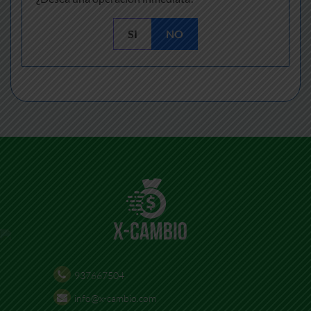
SI
NO
937667504
info@x-cambio.com