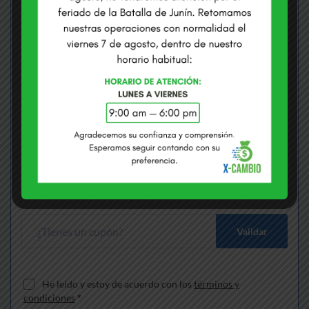
COMPRAMOS USD
VENDEMOS USD
S/
3.3710
S/
3.4100
Envías
*
Soles
Recibes
*
Dólares
Gana S/
170.11
más que cambiando en bancos
Validar
He leído y estoy de acuerdo con los
términos y
condiciones
*