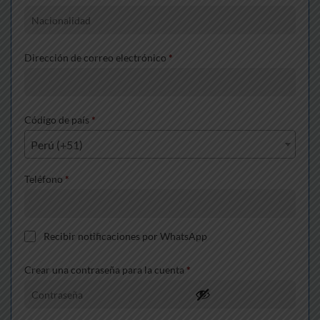
Dirección de correo electrónico
*
Código de país
*
Perú (+51)
Teléfono
*
Recibir notificaciones por WhatsApp
Crear una contraseña para la cuenta
*