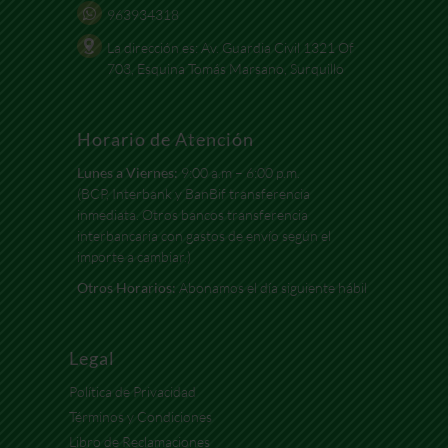
963934318
La dirección es: Av. Guardia Civil 1321 Of
703, Esquina Tomás Marsano, Surquillo
Horario de Atención
Lunes a Viernes:
9:00 a.m – 6:00 p.m.
(BCP, Interbank y BanBif transferencia
inmediata. Otros bancos transferencia
interbancaria con gastos de envío según el
importe a cambiar.)
Otros Horarios:
Abonamos el día siguiente hábil
Legal
Política de Privacidad
Términos y Condiciones
Libro de Reclamaciones