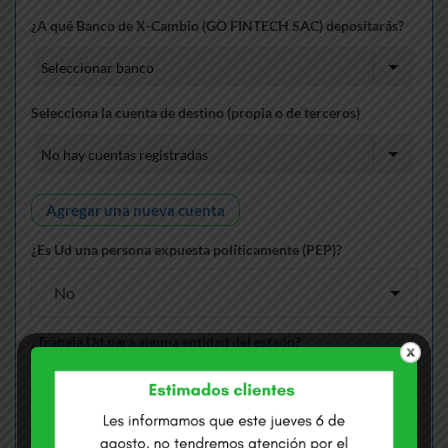
¿A qué Banco de X-Cambio (GO FINTECH SAC) depositarás?
Selecciona la cuenta de destino (propia o de terceros)
Agregar una nueva cuenta
¿Es Ud una persona expuesta políticamente (PEP)?
¿Trabaja Ud.para alguna entidad del estado?