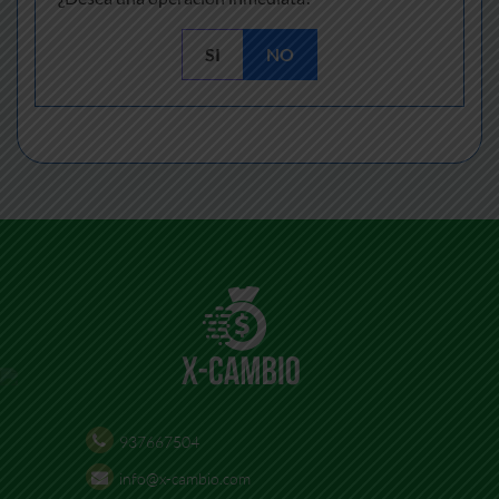
SI
NO
937667504
info@x-cambio.com