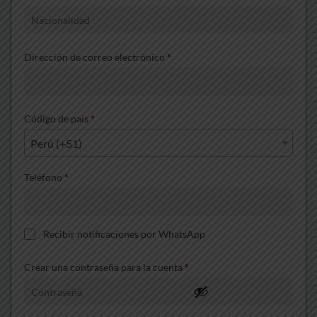
Dirección de correo electrónico
*
Código de país
*
Perú (+51)
Teléfono
*
Recibir notificaciones por WhatsApp
Crear una contraseña para la cuenta
*