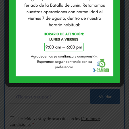
COMPRAMOS USD
VENDEMOS USD
S/
3.3710
S/
3.4100
Envías
*
Soles
Recibes
*
Dólares
Gana S/
170.11
más que cambiando en bancos
Validar
He leído y estoy de acuerdo con los
términos y
condiciones
*