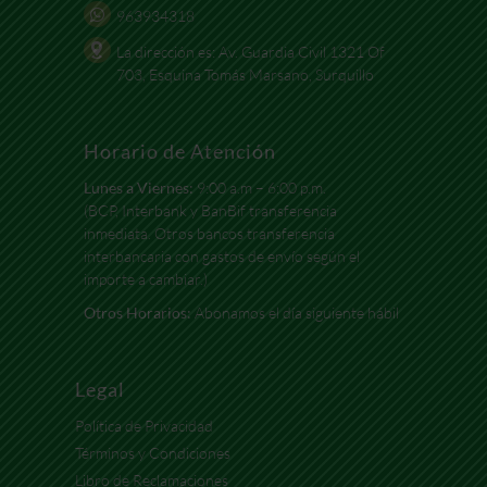
963934318
La dirección es: Av. Guardia Civil 1321 Of
703, Esquina Tomás Marsano, Surquillo
Horario de Atención
Lunes a Viernes:
9:00 a.m – 6:00 p.m.
(BCP, Interbank y BanBif transferencia
inmediata. Otros bancos transferencia
interbancaria con gastos de envío según el
importe a cambiar.)
Otros Horarios:
Abonamos el día siguiente hábil
Legal
Política de Privacidad
Términos y Condiciones
Libro de Reclamaciones