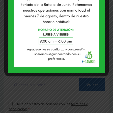
COMPRAMOS USD
VENDEMOS USD
S/
3.3710
S/
3.4100
Envías
*
Soles
Recibes
*
Dólares
Gana S/
170.11
más que cambiando en bancos
Validar
He leído y estoy de acuerdo con los
términos y
condiciones
*