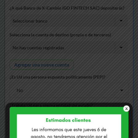
¿A qué Banco de X-Cambio (GO FINTECH SAC) depositarás?
Selecciona la cuenta de destino (propia o de terceros)
Agregar una nueva cuenta
¿Es Ud una persona expuesta políticamente (PEP)?
¿Trabaja Ud.para alguna entidad del estado?