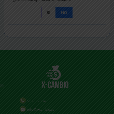
SI
NO
937667504
info@x-cambio.com