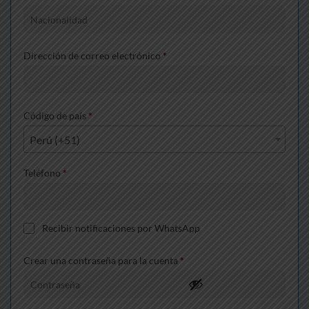
Dirección de correo electrónico
*
Código de país
*
Perú (+51)
Teléfono
*
Recibir notificaciones por WhatsApp
Crear una contraseña para la cuenta
*