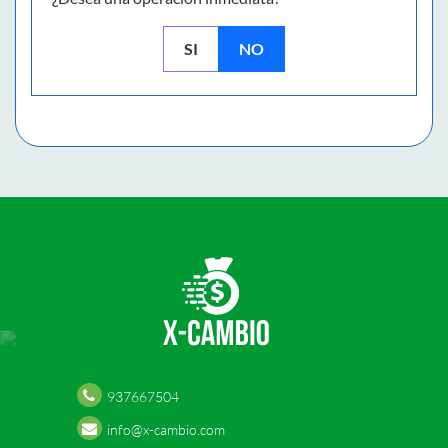
SI
NO
937667504
info@x-cambio.com