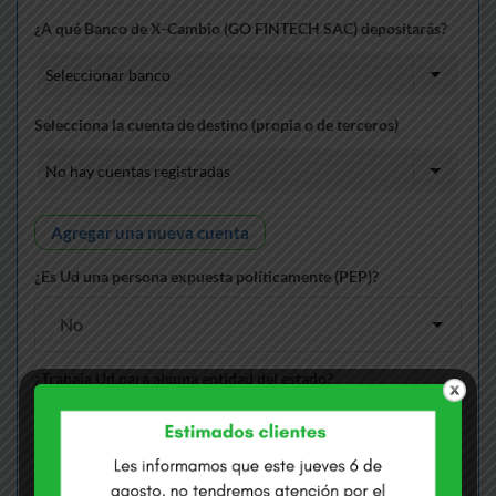
¿A qué Banco de X-Cambio (GO FINTECH SAC) depositarás?
Selecciona la cuenta de destino (propia o de terceros)
Agregar una nueva cuenta
¿Es Ud una persona expuesta políticamente (PEP)?
¿Trabaja Ud.para alguna entidad del estado?