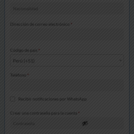
Dirección de correo electrónico
*
Código de país
*
Perú (+51)
Teléfono
*
Recibir notificaciones por WhatsApp
Crear una contraseña para la cuenta
*