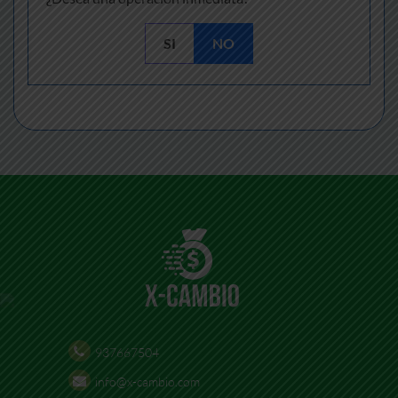
SI
NO
937667504
info@x-cambio.com