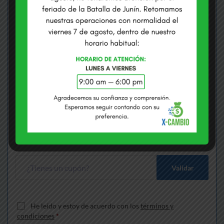
COMPRAMOS USD
VENDEMOS USD
S/
3.3735
S/
3.4075
Envías
*
Soles
Recibes
*
Dólares
Gana S/
170.95
más que cambiando en bancos
Validar
He leído y estoy de acuerdo con los
términos y
condiciones
*