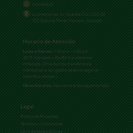
963934318
La dirección es: Av. Guardia Civil 1321 Of
703, Esquina Tomás Marsano, Surquillo
Horario de Atención
Lunes a Viernes:
9:00 a.m – 6:00 p.m.
(BCP, Interbank y BanBif transferencia
inmediata. Otros bancos transferencia
interbancaria con gastos de envío según el
importe a cambiar.)
Otros Horarios:
Abonamos el día siguiente hábil
Legal
Política de Privacidad
Términos y Condiciones
Libro de Reclamaciones