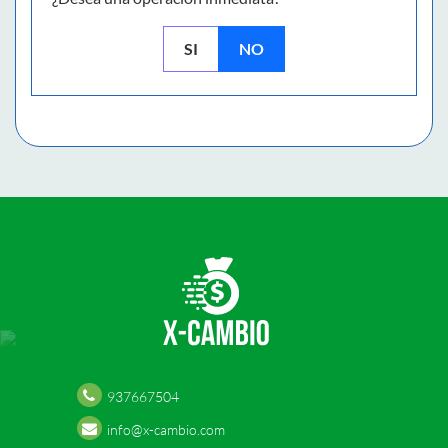
SI
NO
937667504
info@x-cambio.com