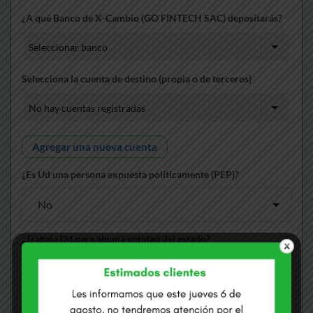
¿A qué Banco de X-Cambio (GO FINTECH SAC) depositarás?
Selecciona la cuenta de destino (propia o de terceros)
Agregar una nueva cuenta
¿Es Ud una persona expuesta políticamente (PEP)?
¿Trabaja Ud.para alguna entidad del estado?