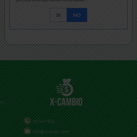
SI
NO
937667504
info@x-cambio.com