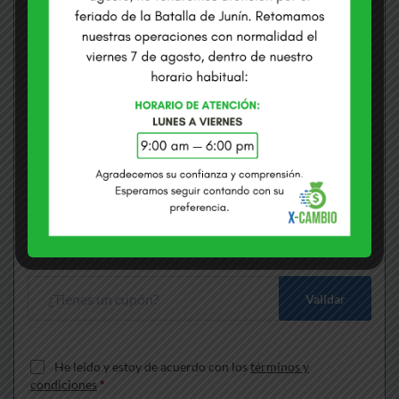
COMPRAMOS USD
VENDEMOS USD
S/
3.3710
S/
3.4100
Envías
*
Soles
Recibes
*
Dólares
Gana S/
170.11
más que cambiando en bancos
Validar
He leído y estoy de acuerdo con los
términos y
condiciones
*