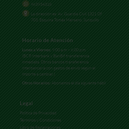
963934318
La dirección es: Av. Guardia Civil 1321 Of
703, Esquina Tomás Marsano, Surquillo
Horario de Atención
Lunes a Viernes:
9:00 a.m – 6:00 p.m.
(BCP, Interbank y BanBif transferencia
inmediata. Otros bancos transferencia
interbancaria con gastos de envío según el
importe a cambiar.)
Otros Horarios:
Abonamos el día siguiente hábil
Legal
Política de Privacidad
Términos y Condiciones
Libro de Reclamaciones