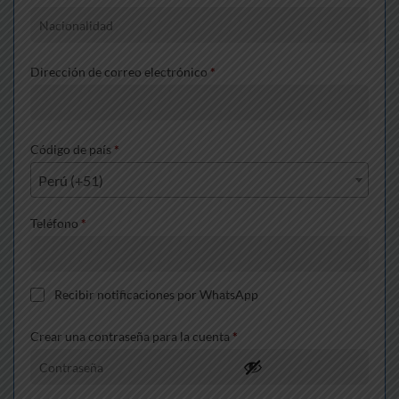
Dirección de correo electrónico
*
Código de país
*
Perú (+51)
Teléfono
*
Recibir notificaciones por WhatsApp
Crear una contraseña para la cuenta
*