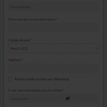
Dirección de correo electrónico
*
Código de país
*
Perú (+51)
Teléfono
*
Recibir notificaciones por WhatsApp
Crear una contraseña para la cuenta
*