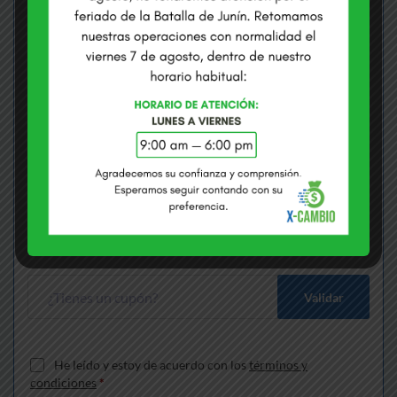
COMPRAMOS USD
VENDEMOS USD
S/
3.3735
S/
3.4075
Envías
*
Soles
Recibes
*
Dólares
Gana S/
170.95
más que cambiando en bancos
Validar
He leído y estoy de acuerdo con los
términos y
condiciones
*