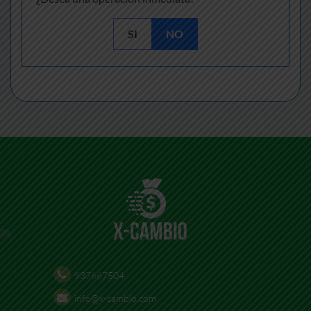
SI
NO
937667504
info@x-cambio.com