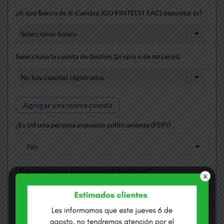
¿A qué Banco de X-Cambio (GO FINTECH SAC) depositarás?
Selecciona la cuenta de destino (propia o de terceros)
Agregar una nueva cuenta
¿Es Ud una persona expuesta políticamente (PEP)?
¿Trabaja Ud.para alguna entidad del estado?