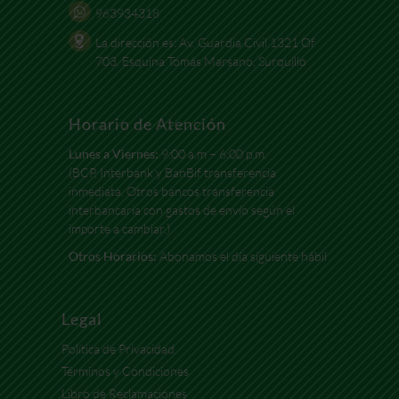
963934318
La dirección es: Av. Guardia Civil 1321 Of
703, Esquina Tomás Marsano, Surquillo
Horario de Atención
Lunes a Viernes:
9:00 a.m – 6:00 p.m.
(BCP, Interbank y BanBif transferencia
inmediata. Otros bancos transferencia
interbancaria con gastos de envío según el
importe a cambiar.)
Otros Horarios:
Abonamos el día siguiente hábil
Legal
Política de Privacidad
Términos y Condiciones
Libro de Reclamaciones