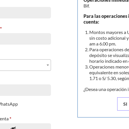
Bif.
Para las operaciones 
cuenta:
*
Montos mayores a U
sin costo adicional 
am a 6.00 pm.
Para operaciones de
depósito se visualiza
horario indicado en 
Operaciones menore
equivalente en soles
1.71 o S/ 5.30, segú
¿Desea una operación 
 WhatsApp
SI
uenta
*