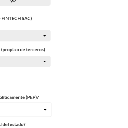
O FINTECH SAC)
 (propia o de terceros)
olíticamente (PEP)?
d del estado?