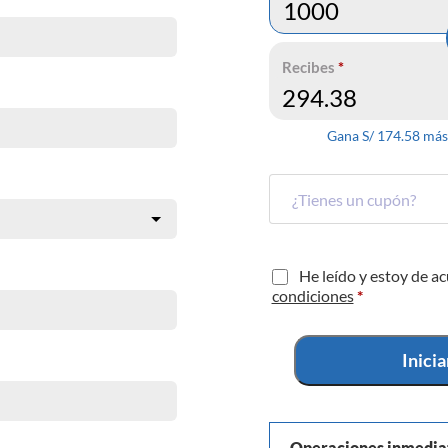
Recibes
*
Gana S/
174.58
más 
He leído y estoy de a
condiciones
*
Inici
Operaciones inmedia