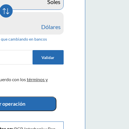
Soles
Dólares
que cambiando en bancos
Validar
cuerdo con los
términos y
ar operación
tas en:
BCP, Interbank y Ban