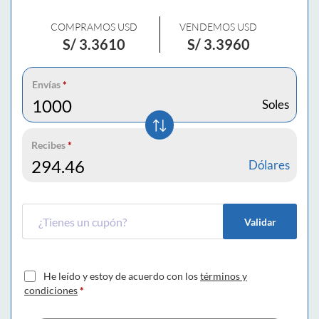
COMPRAMOS USD
VENDEMOS USD
S/
3.3610
S/
3.3960
Envías
*
Soles
Recibes
*
Dólares
Validar
He leído y estoy de acuerdo con los
términos y
condiciones
*