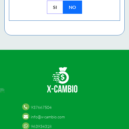
SI
NO
937667504
info@x-cambio.com
963934318