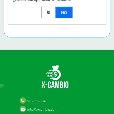
SI
NO
937667504
info@x-cambio.com