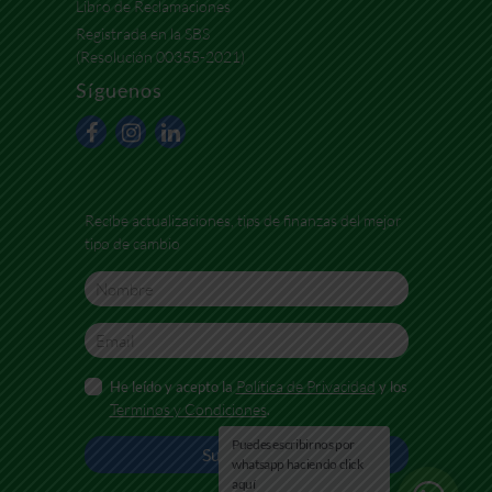
Libro de Reclamaciones
Registrada en la SBS
(Resolución 00355-2021)
Síguenos
Recibe actualizaciones, tips de finanzas del mejor
tipo de cambio
Política de Privacidad
He leído y acepto la
y los
Terminos y Condiciones
.
Puedes escribirnos por
whatsapp haciendo click
aquí