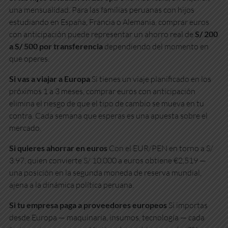
una mensualidad. Para las familias peruanas con hijos
estudiando en España, Francia o Alemania, comprar euros
con anticipación puede representar un ahorro real de
S/ 200
a S/ 500 por transferencia
dependiendo del momento en
que operes.
Si vas a viajar a Europa
Si tienes un viaje planificado en los
próximos 1 a 3 meses, comprar euros con anticipación
elimina el riesgo de que el tipo de cambio se mueva en tu
contra. Cada semana que esperas es una apuesta sobre el
mercado.
Si quieres ahorrar en euros
Con el EUR/PEN en torno a S/
3.97, quien convierte S/ 10,000 a euros obtiene €2,519 —
una posición en la segunda moneda de reserva mundial,
ajena a la dinámica política peruana.
Si tu empresa paga a proveedores europeos
Si importas
desde Europa — maquinaria, insumos, tecnología — cada