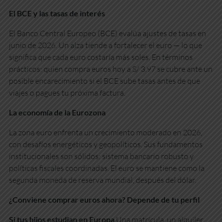
El BCE y las tasas de interés
El Banco Central Europeo (BCE) evalúa ajustes de tasas en
junio de 2026. Un alza tiende a fortalecer el euro — lo que
significa que cada euro costaría más soles. En términos
prácticos: quien compra euros hoy a S/ 3.97 se cubre ante un
posible encarecimiento si el BCE sube tasas antes de que
viajes o pagues tu próxima factura.
La economía de la Eurozona
La zona euro enfrenta un crecimiento moderado en 2026,
con desafíos energéticos y geopolíticos. Sus fundamentos
institucionales son sólidos: sistema bancario robusto y
políticas fiscales coordinadas. El euro se mantiene como la
segunda moneda de reserva mundial, después del dólar.
¿Conviene comprar euros ahora? Depende de tu perfil
Si tus hijos estudian en Europa
Una matrícula, un alquiler,