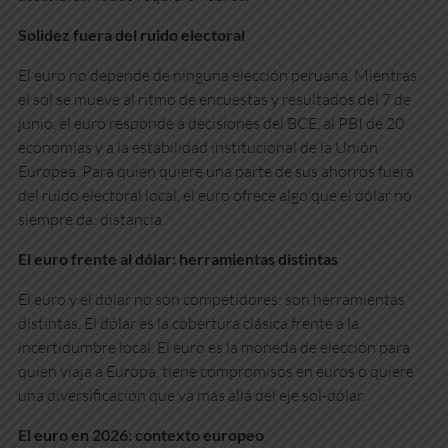
Solidez fuera del ruido electoral
El euro no depende de ninguna elección peruana. Mientras
el sol se mueve al ritmo de encuestas y resultados del 7 de
junio, el euro responde a decisiones del BCE, al PBI de 20
economías y a la estabilidad institucional de la Unión
Europea. Para quien quiere una parte de sus ahorros fuera
del ruido electoral local, el euro ofrece algo que el dólar no
siempre da: distancia.
El euro frente al dólar: herramientas distintas
El euro y el dólar no son competidores: son herramientas
distintas. El dólar es la cobertura clásica frente a la
incertidumbre local. El euro es la moneda de elección para
quien viaja a Europa, tiene compromisos en euros o quiere
una diversificación que va más allá del eje sol-dólar.
El euro en 2026: contexto europeo