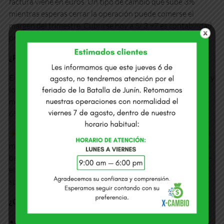
factura viene en euros. Un tipo de cambio que sube 3%
mientras esperas cerrar la operación puede comerse el
margen del trimestre. Cubrirse hoy a S/ 3.97 es contabilidad
preventiva, no especulación.
¿Por qué los bancos no son la mejor opción para euros?
El 94% del mercado cambiario local gira en torno al dólar — y
los bancos dimensionan su oferta según esa demanda
masiva. Para euros, el spread bancario puede llegar al 4%–
6% sobre el interbancario.
¿Por qué tan alto?
El BCRP interviene activamente en el
mercado dólar/sol, reduciendo el riesgo de liquidez para los
bancos. En el mercado euro/sol no existe esa intervención —
el euro flota libremente, y ese riesgo adicional se traslada al
spread que paga el cliente.
¿Cómo comprar euros sin pagar de más?
Sin colas ni desplazamientos:
opera desde tu celular o