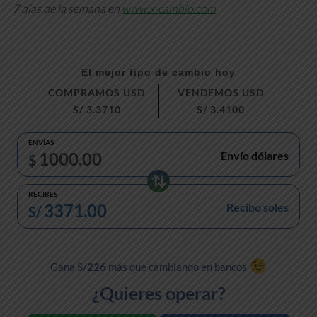
7 días de la semana en
www.x-cambio.com
El mejor tipo de cambio hoy
COMPRAMOS USD
VENDEMOS USD
S/
3.3710
S/
3.4100
ENVÍAS
Envío dólares
$
RECIBES
Recibo soles
S/
Gana S/
226
más que cambiando en bancos
¿Quieres operar?
¿Quieres comprar EUROS?