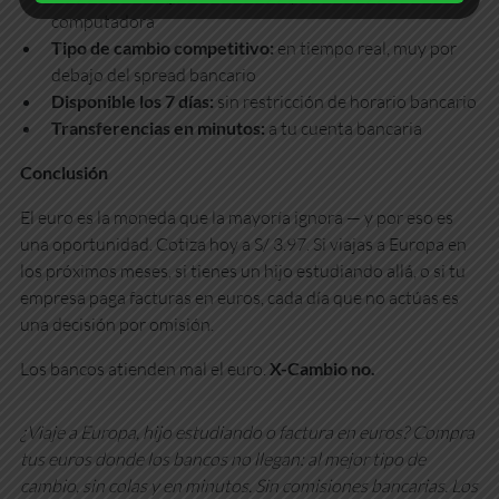
computadora
Tipo de cambio competitivo:
en tiempo real, muy por
debajo del spread bancario
Disponible los 7 días:
sin restricción de horario bancario
Transferencias en minutos:
a tu cuenta bancaria
Conclusión
El euro es la moneda que la mayoría ignora — y por eso es
una oportunidad. Cotiza hoy a S/ 3.97. Si viajas a Europa en
los próximos meses, si tienes un hijo estudiando allá, o si tu
empresa paga facturas en euros, cada día que no actúas es
una decisión por omisión.
Los bancos atienden mal el euro.
X-Cambio no.
¿Viaje a Europa, hijo estudiando o factura en euros? Compra
tus euros donde los bancos no llegan: al mejor tipo de
cambio, sin colas y en minutos. Sin comisiones bancarias. Los